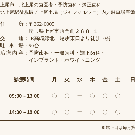
上尾市・北上尾の歯医者・予防歯科・矯正歯科
北上尾駅徒歩圏／上尾市場（ジャンマルシェ）内／駐車場完備
住所
：
〒362-0005
埼玉県上尾市西門前２８８−１
交通
：
JR高崎線北上尾駅東口より徒歩10分
駐車場
：
50台
治療内容
：
予防歯科・一般歯科・矯正歯科・
インプラント・ホワイトニング
診療時間
月
火
水
木
金
土
09:30～13:00
〇
〇
ー
〇
〇
〇
14:30～18:00
〇
〇
ー
〇
〇
〇
※矯正日は毎月