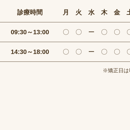
診療時間
月
火
水
木
金
09:30～13:00
〇
〇
ー
〇
〇
14:30～18:00
〇
〇
ー
〇
〇
※矯正日は