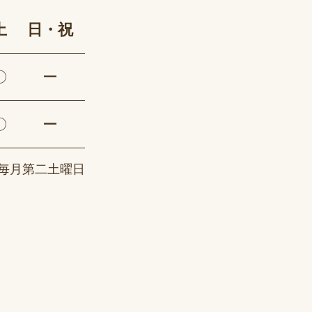
土
日・祝
〇
ー
〇
ー
毎月第二土曜日