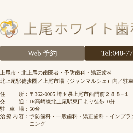
Web 予約
Tel
:048-7
上尾市・北上尾の歯医者・予防歯科・矯正歯科
北上尾駅徒歩圏／上尾市場（ジャンマルシェ）内／駐
住所
：
〒362-0005
埼玉県上尾市西門前２８８−１
交通
：
JR高崎線北上尾駅東口より徒歩10分
駐車場
：
50台
治療内容
：
予防歯科・一般歯科・矯正歯科・
インプラ
ニング