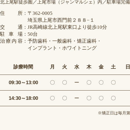
北上尾駅徒歩圏／上尾市場（ジャンマルシェ）内／駐車場完備
住所
：
〒362-0005
埼玉県上尾市西門前２８８−１
交通
：
JR高崎線北上尾駅東口より徒歩10分
駐車場
：
50台
治療内容
：
予防歯科・一般歯科・矯正歯科・
インプラント・ホワイトニング
診療時間
月
火
水
木
金
土
09:30～13:00
〇
〇
ー
〇
〇
〇
14:30～18:00
〇
〇
ー
〇
〇
〇
※矯正日は毎月